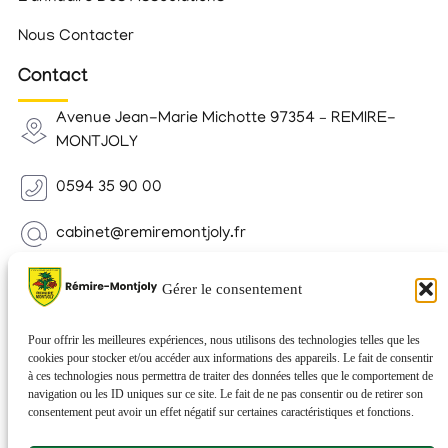
Nous Contacter
Contact
Avenue Jean-Marie Michotte 97354 – REMIRE-
MONTJOLY
0594 35 90 00
cabinet@remiremontjoly.fr
Newsletter
Gérer le consentement
Inscrivez-vous à notre Newsletter pour recevoir des
nouvelles de votre commune.
Pour offrir les meilleures expériences, nous utilisons des technologies telles que les
cookies pour stocker et/ou accéder aux informations des appareils. Le fait de consentir
à ces technologies nous permettra de traiter des données telles que le comportement de
navigation ou les ID uniques sur ce site. Le fait de ne pas consentir ou de retirer son
consentement peut avoir un effet négatif sur certaines caractéristiques et fonctions.