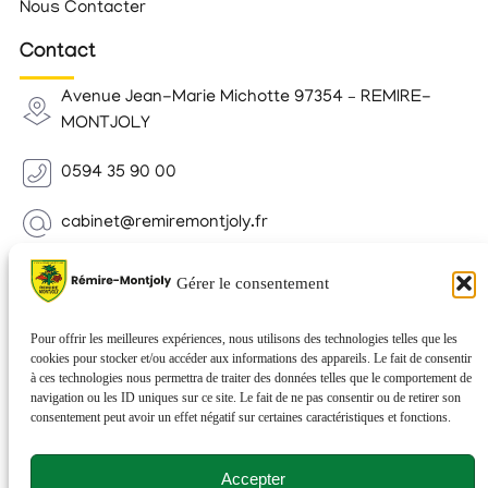
Nous Contacter
Contact
Avenue Jean-Marie Michotte 97354 – REMIRE-
MONTJOLY
0594 35 90 00
cabinet@remiremontjoly.fr
Newsletter
Gérer le consentement
Inscrivez-vous à notre Newsletter pour recevoir des
nouvelles de votre commune.
Pour offrir les meilleures expériences, nous utilisons des technologies telles que les
cookies pour stocker et/ou accéder aux informations des appareils. Le fait de consentir
à ces technologies nous permettra de traiter des données telles que le comportement de
navigation ou les ID uniques sur ce site. Le fait de ne pas consentir ou de retirer son
consentement peut avoir un effet négatif sur certaines caractéristiques et fonctions.
Accepter