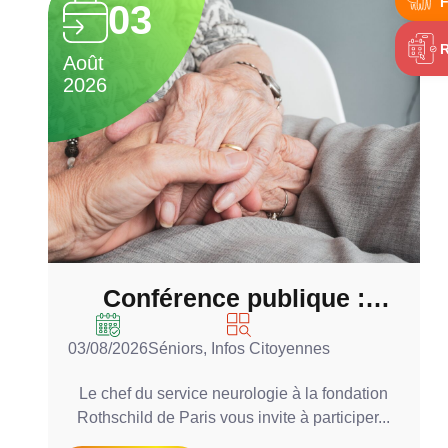
F
03
Août
A
2026
2
Conférence publique :
Parkinson, bien bouger,
03/08/2026
Séniors
,
Infos Citoyennes
0
bien manger….. malgré la
maladie
Le chef du service neurologie à la fondation
Rothschild de Paris vous invite à participer...