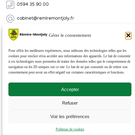
0594 35 90 00
cabinet@remiremontjoly.fr
Newsletter
Gérer le consentement
Inscrivez-vous à notre Newsletter pour recevoir des
nouvelles de votre commune.
Pour offrir les meilleures expériences, nous utilisons des technologies telles que les
cookies pour stocker et/ou accéder aux informations des appareils. Le fait de consentir
à ces technologies nous permettra de traiter des données telles que le comportement de
navigation ou les ID uniques sur ce site. Le fait de ne pas consentir ou de retirer son
consentement peut avoir un effet négatif sur certaines caractéristiques et fonctions.
Accepter
Refuser
© 2026 Rémire-Montjoly . Tous droits réservés . Site
Voir les préférences
réalisé par
Netactions
.
Politique de cookies