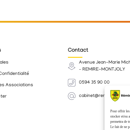
s
Contact
ales
Avenue Jean-Marie Mic
– REMIRE-MONTJOLY
Confidentialité
0594 35 90 00
es Associations
cabinet@remiremontjoly.
ter
Pour offrir le
stocker et/ou 
permettra de t
Le fait de ne 