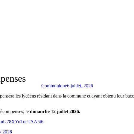
mpenses
Communiqué
6 juillet, 2026
pensera les lycéens résidant dans la commune et ayant obtenu leur bacc
 récompenses, le
dimanche 12 juillet 2026.
le/FmU78XYuTocTAA5t6
ly 2026