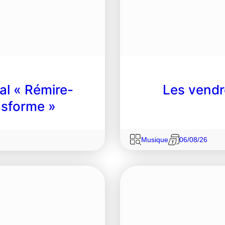
l « Rémire-
Les vendr
ansforme »
Musique
06/08/26