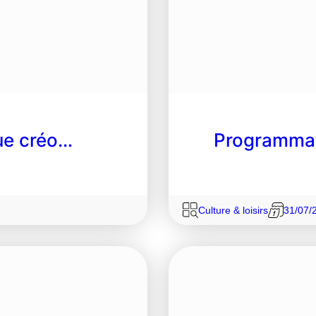
gue créo…
Programmat
Culture & loisirs
31/07/