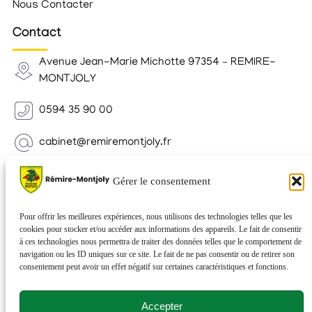
Nous Contacter
Contact
Avenue Jean-Marie Michotte 97354 – REMIRE-
MONTJOLY
0594 35 90 00
cabinet@remiremontjoly.fr
Newsletter
Gérer le consentement
Inscrivez-vous à notre Newsletter pour recevoir des
nouvelles de votre commune.
Pour offrir les meilleures expériences, nous utilisons des technologies telles que les
cookies pour stocker et/ou accéder aux informations des appareils. Le fait de consentir
à ces technologies nous permettra de traiter des données telles que le comportement de
navigation ou les ID uniques sur ce site. Le fait de ne pas consentir ou de retirer son
consentement peut avoir un effet négatif sur certaines caractéristiques et fonctions.
Accepter