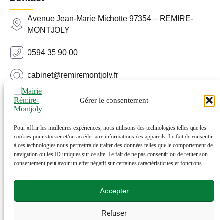
Avenue Jean-Marie Michotte 97354 – REMIRE-
MONTJOLY
0594 35 90 00
cabinet@remiremontjoly.fr
Newsletter
Gérer le consentement
Inscrivez-vous à notre Newsletter pour recevoir des
nouvelles de votre commune.
Pour offrir les meilleures expériences, nous utilisons des technologies telles que les
cookies pour stocker et/ou accéder aux informations des appareils. Le fait de consentir
à ces technologies nous permettra de traiter des données telles que le comportement de
navigation ou les ID uniques sur ce site. Le fait de ne pas consentir ou de retirer son
consentement peut avoir un effet négatif sur certaines caractéristiques et fonctions.
Accepter
Refuser