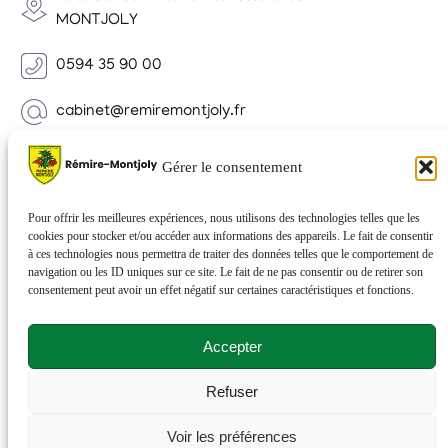
MONTJOLY
0594 35 90 00
cabinet@remiremontjoly.fr
Newsletter
Gérer le consentement
Inscrivez-vous à notre Newsletter pour recevoir des
nouvelles de votre commune.
Pour offrir les meilleures expériences, nous utilisons des technologies telles que les
cookies pour stocker et/ou accéder aux informations des appareils. Le fait de consentir
à ces technologies nous permettra de traiter des données telles que le comportement de
navigation ou les ID uniques sur ce site. Le fait de ne pas consentir ou de retirer son
consentement peut avoir un effet négatif sur certaines caractéristiques et fonctions.
Accepter
Refuser
© 2026 Rémire-Montjoly . Tous droits réservés . Site
Voir les préférences
réalisé par
Netactions
.