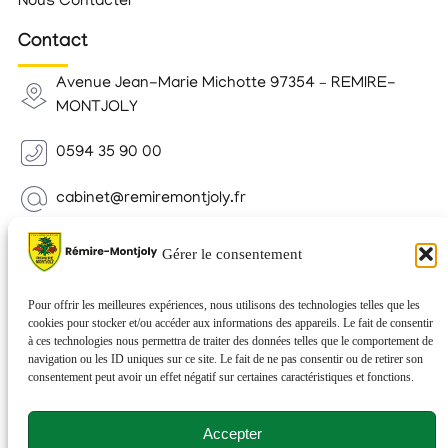
Nous Contacter
Contact
Avenue Jean-Marie Michotte 97354 – REMIRE-
MONTJOLY
0594 35 90 00
cabinet@remiremontjoly.fr
Newsletter
Gérer le consentement
Inscrivez-vous à notre Newsletter pour recevoir des
nouvelles de votre commune.
Pour offrir les meilleures expériences, nous utilisons des technologies telles que les
cookies pour stocker et/ou accéder aux informations des appareils. Le fait de consentir
à ces technologies nous permettra de traiter des données telles que le comportement de
navigation ou les ID uniques sur ce site. Le fait de ne pas consentir ou de retirer son
consentement peut avoir un effet négatif sur certaines caractéristiques et fonctions.
Accepter