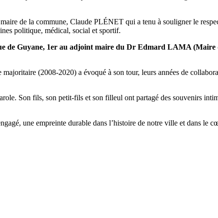
 maire de la commune, Claude PLÉNET qui a tenu à souligner le respect m
 politique, médical, social et sportif.
ue de Guyane, 1er au adjoint maire du Dr Edmard LAMA (Maire d
majoritaire (2008-2020) a évoqué à son tour, leurs années de collaborati
arole. Son fils, son petit-fils et son filleul ont partagé des souvenirs in
gé, une empreinte durable dans l’histoire de notre ville et dans le cœ