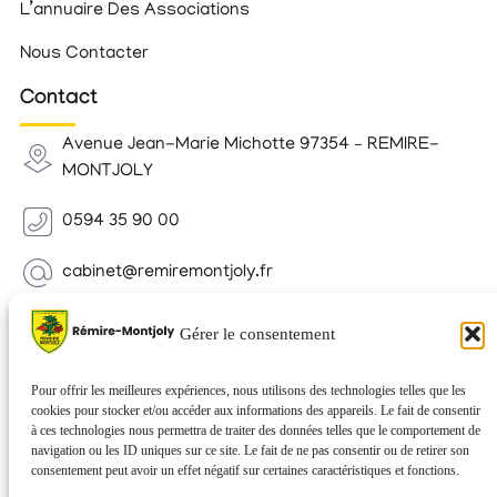
L’annuaire Des Associations
Nous Contacter
Contact
Avenue Jean-Marie Michotte 97354 – REMIRE-
MONTJOLY
0594 35 90 00
cabinet@remiremontjoly.fr
Newsletter
Gérer le consentement
Inscrivez-vous à notre Newsletter pour recevoir des
nouvelles de votre commune.
Pour offrir les meilleures expériences, nous utilisons des technologies telles que les
cookies pour stocker et/ou accéder aux informations des appareils. Le fait de consentir
à ces technologies nous permettra de traiter des données telles que le comportement de
navigation ou les ID uniques sur ce site. Le fait de ne pas consentir ou de retirer son
consentement peut avoir un effet négatif sur certaines caractéristiques et fonctions.