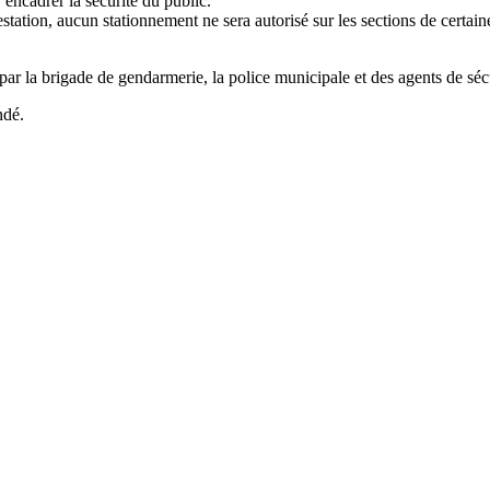
r encadrer la sécurité du public.
festation, aucun stationnement ne sera autorisé sur les sections de certa
par la brigade de gendarmerie, la police municipale et des agents de séc
ndé.