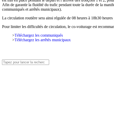
est mis en place pendant le départ et l’arrivée des tronçons 1 et 2, pou
Afin de garantir la fluidité du trafic pendant toute la durée de la mani
communiqués et arrêtés municipaux).
La circulation routière sera ainsi régulée de 08 heures à 18h30 heures 
Pour limiter les difficultés de circulation, le co-voiturage est recomma
>
Téléchargez les communiqués
>
Téléchargez les arrêtés municipaux