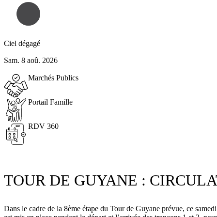
Ciel dégagé
Sam. 8 aoû. 2026
Marchés Publics
Portail Famille
RDV 360
TOUR DE GUYANE : CIRCUL
Dans le cadre de la 8ème étape du Tour de Guyane prévue, ce samedi 2