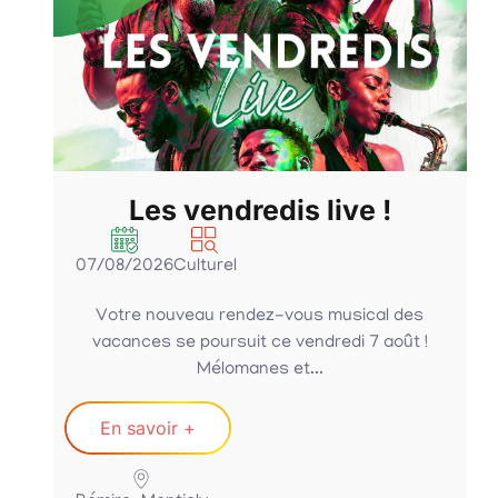
RM’FIT : summer sessions
!
05/08/2026
Sportif
des
Rejoignez, les coachs Mumu & Stéphenka,
t !
mercredi 05 août 2026 à 19h00 pour un
entraînement...
En savoir +