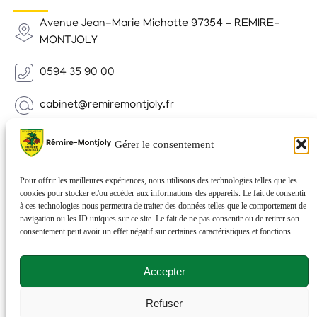
Avenue Jean-Marie Michotte 97354 – REMIRE-
MONTJOLY
0594 35 90 00
cabinet@remiremontjoly.fr
Newsletter
Gérer le consentement
Inscrivez-vous à notre Newsletter pour recevoir des
nouvelles de votre commune.
Pour offrir les meilleures expériences, nous utilisons des technologies telles que les
cookies pour stocker et/ou accéder aux informations des appareils. Le fait de consentir
à ces technologies nous permettra de traiter des données telles que le comportement de
navigation ou les ID uniques sur ce site. Le fait de ne pas consentir ou de retirer son
consentement peut avoir un effet négatif sur certaines caractéristiques et fonctions.
Accepter
Refuser