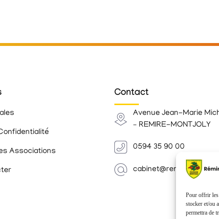
s
Contact
ales
Avenue Jean-Marie Mic
– REMIRE-MONTJOLY
Confidentialité
0594 35 90 00
es Associations
cabinet@remiremontjoly.
ter
Pour offrir le
stocker et/ou 
permettra de t