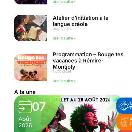
Lire la suite »
Atelier d’initiation à la
langue créole
06/08/2026
Lire la suite »
Programmation – Bouge tes
vacances à Rémire-
Montjoly
31/07/2026
Lire la suite »
À la une
07
P
Août
P
F
2026