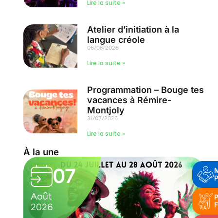
Lire la suite »
Atelier d’initiation à la
langue créole
06/08/2026
Lire la suite »
Programmation – Bouge tes
vacances à Rémire-
Montjoly
31/07/2026
Lire la suite »
À la une
07
P
Août
P
F
2026