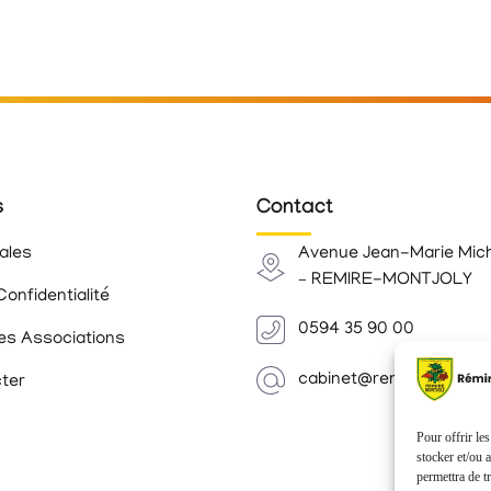
s
Contact
ales
Avenue Jean-Marie Mic
– REMIRE-MONTJOLY
Confidentialité
0594 35 90 00
es Associations
cabinet@remiremontjoly.
ter
Pour offrir le
stocker et/ou 
permettra de t