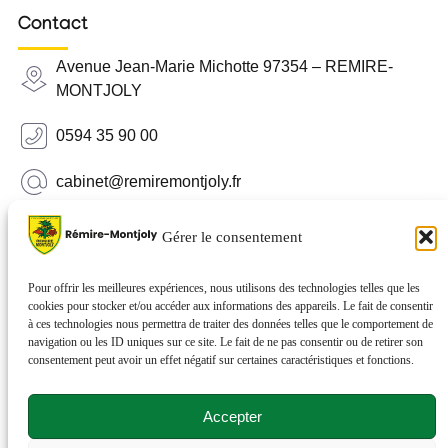
Contact
Avenue Jean-Marie Michotte 97354 – REMIRE-
MONTJOLY
0594 35 90 00
cabinet@remiremontjoly.fr
Newsletter
Gérer le consentement
Inscrivez-vous à notre Newsletter pour recevoir des
nouvelles de votre commune.
Pour offrir les meilleures expériences, nous utilisons des technologies telles que les
cookies pour stocker et/ou accéder aux informations des appareils. Le fait de consentir
à ces technologies nous permettra de traiter des données telles que le comportement de
navigation ou les ID uniques sur ce site. Le fait de ne pas consentir ou de retirer son
consentement peut avoir un effet négatif sur certaines caractéristiques et fonctions.
Accepter