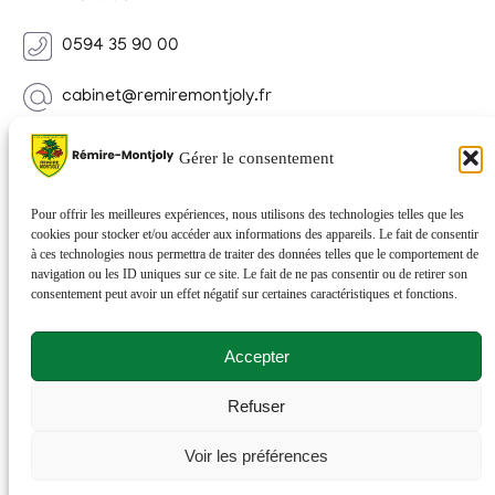
0594 35 90 00
cabinet@remiremontjoly.fr
Newsletter
Gérer le consentement
Inscrivez-vous à notre Newsletter pour recevoir des
nouvelles de votre commune.
Pour offrir les meilleures expériences, nous utilisons des technologies telles que les
cookies pour stocker et/ou accéder aux informations des appareils. Le fait de consentir
à ces technologies nous permettra de traiter des données telles que le comportement de
navigation ou les ID uniques sur ce site. Le fait de ne pas consentir ou de retirer son
consentement peut avoir un effet négatif sur certaines caractéristiques et fonctions.
Accepter
Refuser
© 2026 Rémire-Montjoly . Tous droits réservés . Site
Voir les préférences
réalisé par
Netactions
.