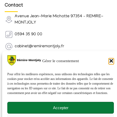
Contact
Avenue Jean-Marie Michotte 97354 – REMIRE-
MONTJOLY
0594 35 90 00
cabinet@remiremontjoly.fr
Newsletter
Gérer le consentement
Inscrivez-vous à notre Newsletter pour recevoir des
nouvelles de votre commune.
Pour offrir les meilleures expériences, nous utilisons des technologies telles que les
cookies pour stocker et/ou accéder aux informations des appareils. Le fait de consentir
à ces technologies nous permettra de traiter des données telles que le comportement de
navigation ou les ID uniques sur ce site. Le fait de ne pas consentir ou de retirer son
consentement peut avoir un effet négatif sur certaines caractéristiques et fonctions.
Accepter