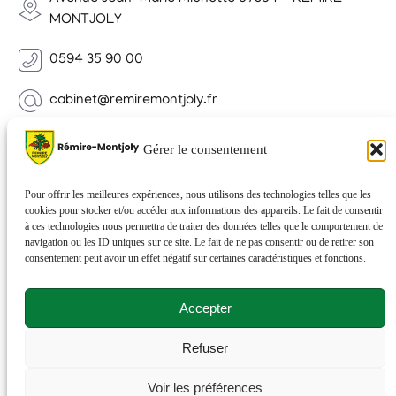
MONTJOLY
0594 35 90 00
cabinet@remiremontjoly.fr
Newsletter
Gérer le consentement
Inscrivez-vous à notre Newsletter pour recevoir des
nouvelles de votre commune.
Pour offrir les meilleures expériences, nous utilisons des technologies telles que les
cookies pour stocker et/ou accéder aux informations des appareils. Le fait de consentir
à ces technologies nous permettra de traiter des données telles que le comportement de
navigation ou les ID uniques sur ce site. Le fait de ne pas consentir ou de retirer son
consentement peut avoir un effet négatif sur certaines caractéristiques et fonctions.
Accepter
Refuser
© 2026 Rémire-Montjoly . Tous droits réservés . Site
Voir les préférences
réalisé par
Netactions
.