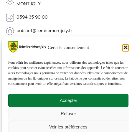
MONTJOLY
0594 35 90 00
cabinet@remiremontjoly.fr
Newsletter
Gérer le consentement
Inscrivez-vous à notre Newsletter pour recevoir des
nouvelles de votre commune.
Pour offrir les meilleures expériences, nous utilisons des technologies telles que les
cookies pour stocker et/ou accéder aux informations des appareils. Le fait de consentir
à ces technologies nous permettra de traiter des données telles que le comportement de
navigation ou les ID uniques sur ce site. Le fait de ne pas consentir ou de retirer son
consentement peut avoir un effet négatif sur certaines caractéristiques et fonctions.
Accepter
Refuser
© 2026 Rémire-Montjoly . Tous droits réservés . Site
Voir les préférences
réalisé par
Netactions
.