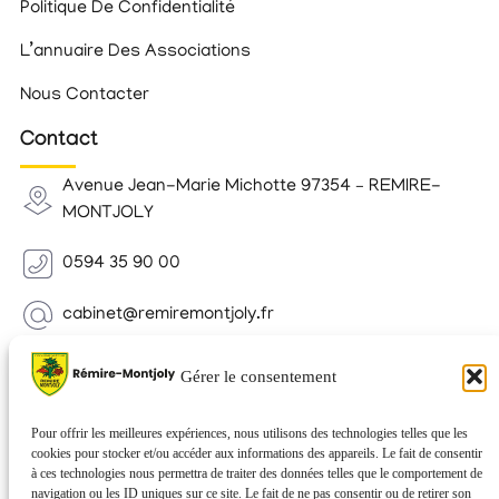
Politique De Confidentialité
L’annuaire Des Associations
Nous Contacter
Contact
Avenue Jean-Marie Michotte 97354 – REMIRE-
MONTJOLY
0594 35 90 00
cabinet@remiremontjoly.fr
Newsletter
Gérer le consentement
Inscrivez-vous à notre Newsletter pour recevoir des
nouvelles de votre commune.
Pour offrir les meilleures expériences, nous utilisons des technologies telles que les
cookies pour stocker et/ou accéder aux informations des appareils. Le fait de consentir
à ces technologies nous permettra de traiter des données telles que le comportement de
navigation ou les ID uniques sur ce site. Le fait de ne pas consentir ou de retirer son