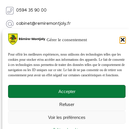
0594 35 90 00
cabinet@remiremontjoly.fr
Newsletter
Gérer le consentement
Inscrivez-vous à notre Newsletter pour recevoir des
nouvelles de votre commune.
Pour offrir les meilleures expériences, nous utilisons des technologies telles que les
cookies pour stocker et/ou accéder aux informations des appareils. Le fait de consentir
à ces technologies nous permettra de traiter des données telles que le comportement de
navigation ou les ID uniques sur ce site. Le fait de ne pas consentir ou de retirer son
consentement peut avoir un effet négatif sur certaines caractéristiques et fonctions.
Accepter
Refuser
© 2026 Rémire-Montjoly . Tous droits réservés . Site
Voir les préférences
réalisé par
Netactions
.