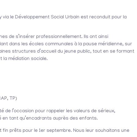
y via le Développement Social Urbain est reconduit pour la
03
es de s’insérer professionnellement. Ils ont ainsi
Août
illant dans les écoles communales à la pause méridienne, sur
2026
taines structures d’accueil du jeune public, tout en se formant
 la médiation sociale.
CAP, TP)
Conférence publique :
ité de l’occasion pour rappeler les valeurs de sérieux,
Parkinson, bien bouger,
ité en tant qu’encadrants auprès des enfants.
03/08/2026
Séniors
,
Infos Citoyennes
bien manger….. malgré l
fin prêts pour le 1er septembre. Nous leur souhaitons une
maladie