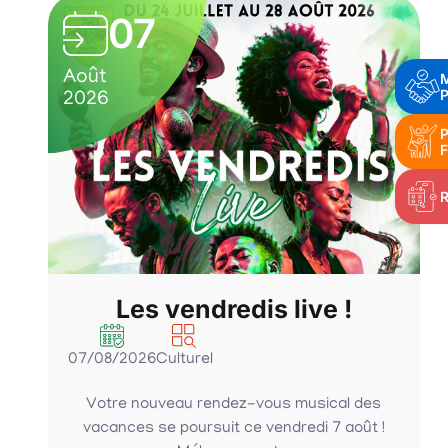
07
Août
P
2026
P
F
Les vendredis live !
07/08/2026
Culturel
Votre nouveau rendez-vous musical des
vacances se poursuit ce vendredi 7 août !