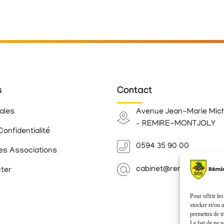
s
Contact
ales
Avenue Jean-Marie Mic
– REMIRE-MONTJOLY
Confidentialité
0594 35 90 00
es Associations
cabinet@remiremontjoly.
ter
Pour offrir le
stocker et/ou 
permettra de t
Le fait de ne 