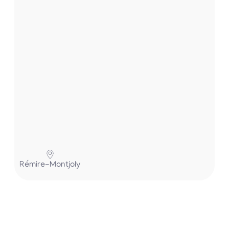
.
.
P
Rémire-Montjoly