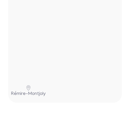
.
.
P
Rémire-Montjoly