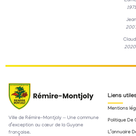
Edm
197
Jea
200
Clau
2020 
Liens utile
Mentions lég
Ville de Rémire-Montjoly — Une commune
Politique De 
d’exception au cœur de la Guyane
L’annuaire D
française.