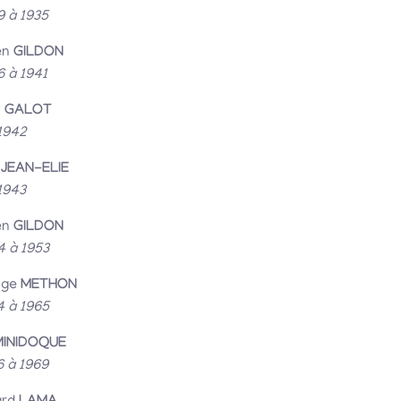
9 à 1935
en
GILDON
6 à 1941
n
GALOT
1942
e
JEAN-ELIE
1943
en
GILDON
4 à 1953
nge
METHON
4 à 1965
MINIDOQUE
6 à 1969