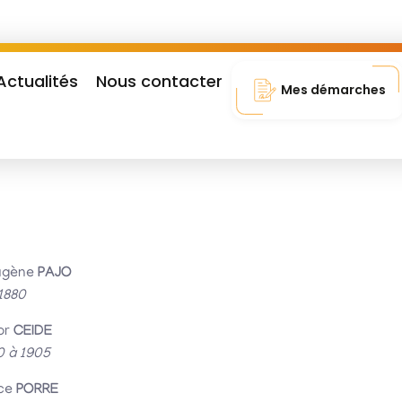
Actualités
Nous contacter
Mes démarches
ugène
PAJO
1880
or
CEIDE
0 à 1905
ce
PORRE