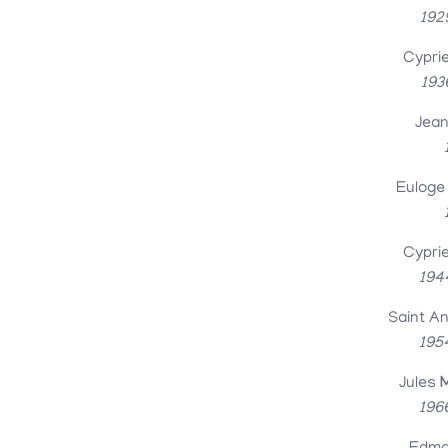
192
Cypri
193
Jea
Eulog
Cypri
194
Saint A
195
Jules
196