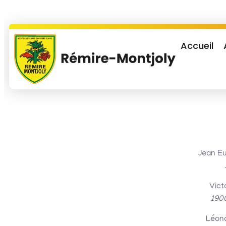
Accueil
Jean E
Vict
190
Léon