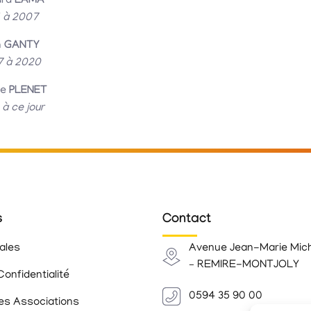
ard
LAMA
1 à 2007
n
GANTY
7 à 2020
de
PLENET
à ce jour
s
Contact
ales
Avenue Jean-Marie Mic
– REMIRE-MONTJOLY
Confidentialité
0594 35 90 00
es Associations