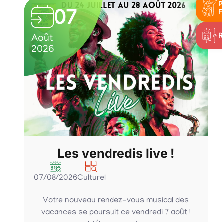
P
07
F
Août
2026
Les vendredis live !
07/08/2026
Culturel
Votre nouveau rendez-vous musical des
vacances se poursuit ce vendredi 7 août !