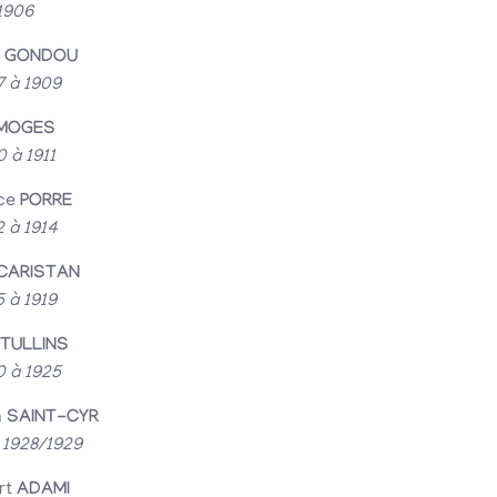
1906
t
GONDOU
7 à 1909
MOGES
0 à 1911
ce
PORRE
2 à 1914
CARISTAN
5 à 1919
TULLINS
0 à 1925
n
SAINT-CYR
 1928/1929
rt
ADAMI