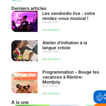
Derniers articles
Les vendredis live : votre
rendez-vous musical !
06/08/2026
Lire la suite »
Atelier d’initiation à la
langue créole
06/08/2026
Lire la suite »
Programmation – Bouge tes
vacances à Rémire-
Montjoly
31/07/2026
Lire la suite »
P
À la une