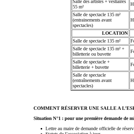
Salle des artistes + vestiaires
H
55 m²
Salle de spectacle 135 m²
(entrainements avant
H
spectacles)
LOCATION
Salle de spectacle 135 m²
Fo
Salle de spectacle 135 m² +
Fo
billetterie ou buvette
Salle de spectacle +
Fo
billetterie + buvette
Salle de spectacle
(entraînements avant
H
spectacles)
COMMENT RÉSERVER UNE SALLE A L’ESP
Situation N°1 : pour une première demande de mise
Lettre au maire de demande officielle de réserv
Statuts de l’association à jour,