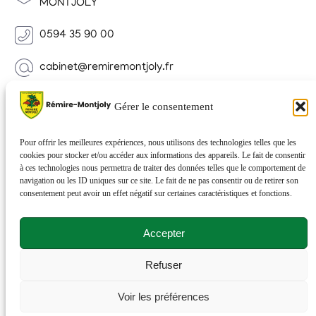
MONTJOLY
0594 35 90 00
cabinet@remiremontjoly.fr
Newsletter
Gérer le consentement
Inscrivez-vous à notre Newsletter pour recevoir des
nouvelles de votre commune.
Pour offrir les meilleures expériences, nous utilisons des technologies telles que les
cookies pour stocker et/ou accéder aux informations des appareils. Le fait de consentir
à ces technologies nous permettra de traiter des données telles que le comportement de
navigation ou les ID uniques sur ce site. Le fait de ne pas consentir ou de retirer son
consentement peut avoir un effet négatif sur certaines caractéristiques et fonctions.
Accepter
Refuser
© 2026 Rémire-Montjoly . Tous droits réservés . Site
Voir les préférences
réalisé par
Netactions
.