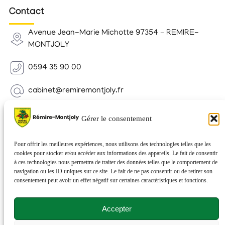
Contact
Avenue Jean-Marie Michotte 97354 – REMIRE-
MONTJOLY
0594 35 90 00
cabinet@remiremontjoly.fr
Newsletter
Gérer le consentement
Inscrivez-vous à notre Newsletter pour recevoir des
nouvelles de votre commune.
Pour offrir les meilleures expériences, nous utilisons des technologies telles que les
cookies pour stocker et/ou accéder aux informations des appareils. Le fait de consentir
à ces technologies nous permettra de traiter des données telles que le comportement de
navigation ou les ID uniques sur ce site. Le fait de ne pas consentir ou de retirer son
consentement peut avoir un effet négatif sur certaines caractéristiques et fonctions.
Accepter