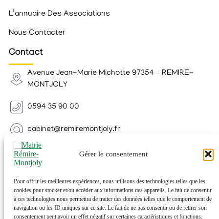
L’annuaire Des Associations
Nous Contacter
Contact
Avenue Jean-Marie Michotte 97354 – REMIRE-
MONTJOLY
0594 35 90 00
cabinet@remiremontjoly.fr
Newsletter
Gérer le consentement
Inscrivez-vous à notre Newsletter pour recevoir des
nouvelles de votre commune.
Pour offrir les meilleures expériences, nous utilisons des technologies telles que les
cookies pour stocker et/ou accéder aux informations des appareils. Le fait de consentir
à ces technologies nous permettra de traiter des données telles que le comportement de
navigation ou les ID uniques sur ce site. Le fait de ne pas consentir ou de retirer son
consentement peut avoir un effet négatif sur certaines caractéristiques et fonctions.