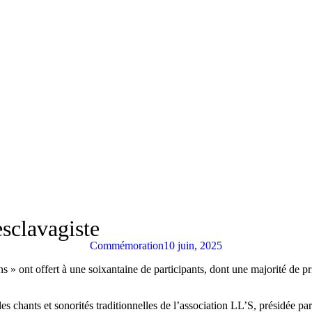
esclavagiste
Commémoration
10 juin, 2025
 » ont offert à une soixantaine de participants, dont une majorité de p
les chants et sonorités traditionnelles de l’association LL’S, présidée 