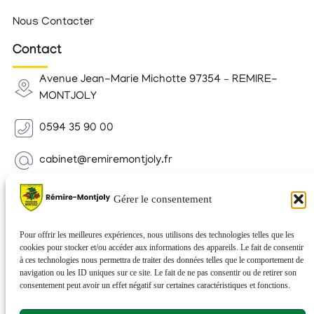
Nous Contacter
Contact
Avenue Jean-Marie Michotte 97354 – REMIRE-
MONTJOLY
0594 35 90 00
cabinet@remiremontjoly.fr
Newsletter
Gérer le consentement
Inscrivez-vous à notre Newsletter pour recevoir des
nouvelles de votre commune.
Pour offrir les meilleures expériences, nous utilisons des technologies telles que les
cookies pour stocker et/ou accéder aux informations des appareils. Le fait de consentir
à ces technologies nous permettra de traiter des données telles que le comportement de
navigation ou les ID uniques sur ce site. Le fait de ne pas consentir ou de retirer son
consentement peut avoir un effet négatif sur certaines caractéristiques et fonctions.