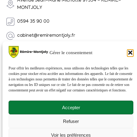
Avenue Jean-Marie Michotte 97354 – REMIRE-
MONTJOLY
0594 35 90 00
cabinet@remiremontjoly.fr
Newsletter
Gérer le consentement
Inscrivez-vous à notre Newsletter pour recevoir des
nouvelles de votre commune.
Pour offrir les meilleures expériences, nous utilisons des technologies telles que les
cookies pour stocker et/ou accéder aux informations des appareils. Le fait de consentir
à ces technologies nous permettra de traiter des données telles que le comportement de
navigation ou les ID uniques sur ce site. Le fait de ne pas consentir ou de retirer son
consentement peut avoir un effet négatif sur certaines caractéristiques et fonctions.
Accepter
Refuser
© 2026 Rémire-Montjoly . Tous droits réservés . Site
Voir les préférences