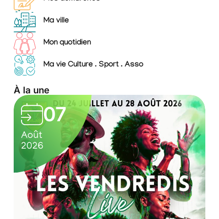
Ma ville
Mon quotidien
Ma vie Culture . Sport . Asso
À la une
L
07
e
0
C
s
Août
A
7
u
2026
2
v
/
l
e
0
t
n
8
u
/
r
d
2
e
r
0
l