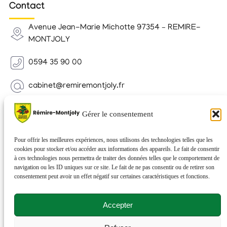
Contact
Avenue Jean-Marie Michotte 97354 – REMIRE-
MONTJOLY
0594 35 90 00
cabinet@remiremontjoly.fr
Newsletter
Gérer le consentement
Inscrivez-vous à notre Newsletter pour recevoir des
nouvelles de votre commune.
Pour offrir les meilleures expériences, nous utilisons des technologies telles que les
cookies pour stocker et/ou accéder aux informations des appareils. Le fait de consentir
à ces technologies nous permettra de traiter des données telles que le comportement de
navigation ou les ID uniques sur ce site. Le fait de ne pas consentir ou de retirer son
consentement peut avoir un effet négatif sur certaines caractéristiques et fonctions.
Accepter