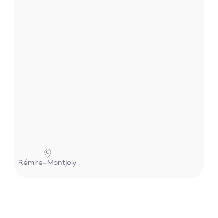
.
.
.
P
Rémire-Montjoly