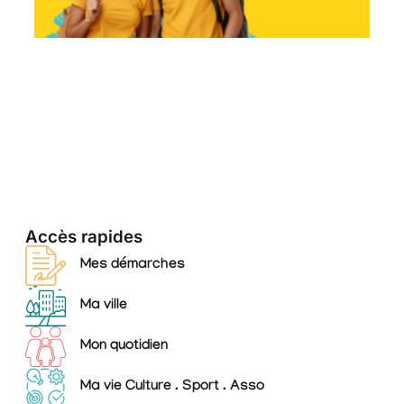
re
ex
ter
d’u
pa
ét
av
25
Lir
Accès rapides
Mes démarches
Ma ville
Mon quotidien
Ma vie Culture . Sport . Asso