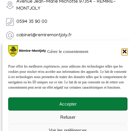
Avenue Jean-Marie Michotte 97354 – REMIRE-
MONTJOLY
0594 35 90 00
cabinet@remiremontjoly.fr
Newsletter
Gérer le consentement
Inscrivez-vous à notre Newsletter pour recevoir des
nouvelles de votre commune.
Pour offrir les meilleures expériences, nous utilisons des technologies telles que les
cookies pour stocker et/ou accéder aux informations des appareils. Le fait de consentir
à ces technologies nous permettra de traiter des données telles que le comportement de
navigation ou les ID uniques sur ce site. Le fait de ne pas consentir ou de retirer son
consentement peut avoir un effet négatif sur certaines caractéristiques et fonctions.
Accepter
Refuser
© 2026 Rémire-Montjoly . Tous droits réservés . Site
Voir les préférences