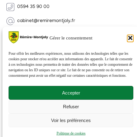
0594 35 90 00
cabinet@remiremontjoly.fr
Newsletter
Gérer le consentement
Inscrivez-vous à notre Newsletter pour recevoir des
nouvelles de votre commune.
Pour offrir les meilleures expériences, nous utilisons des technologies telles que les
cookies pour stocker et/ou accéder aux informations des appareils. Le fait de consentir
à ces technologies nous permettra de traiter des données telles que le comportement de
navigation ou les ID uniques sur ce site. Le fait de ne pas consentir ou de retirer son
consentement peut avoir un effet négatif sur certaines caractéristiques et fonctions.
Accepter
Refuser
© 2026 Rémire-Montjoly . Tous droits réservés . Site
Voir les préférences
réalisé par
Netactions
.
Politique de cookies