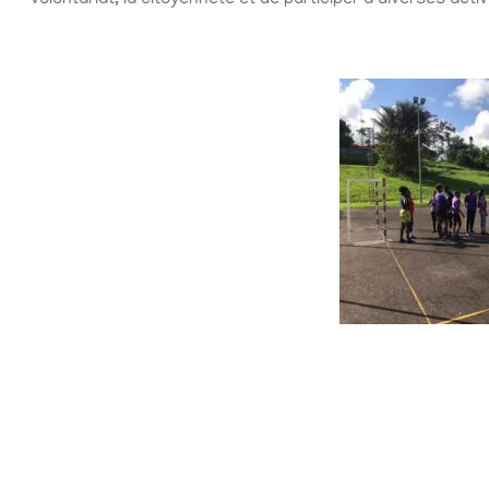
volontariat, la citoyenneté et de participer à diverses activ