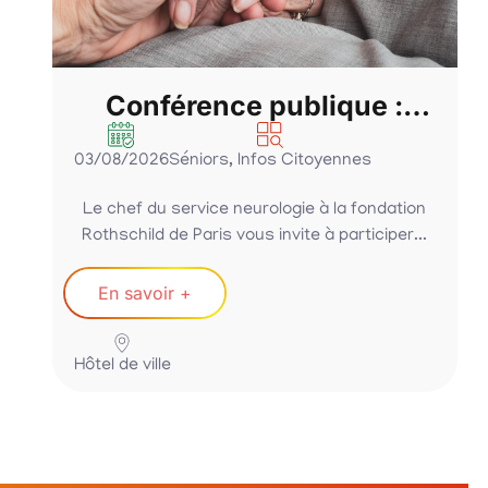
Conférence publique :
Parkinson, bien bouger,
03/08/2026
Séniors
,
Infos Citoyennes
bien manger….. malgré la
maladie
Le chef du service neurologie à la fondation
Rothschild de Paris vous invite à participer...
En savoir +
Hôtel de ville
R