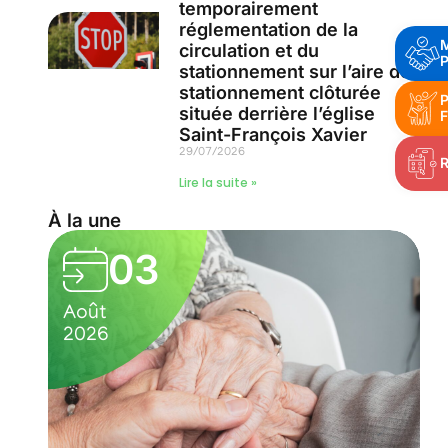
temporairement
réglementation de la
circulation et du
P
stationnement sur l’aire de
stationnement clôturée
P
située derrière l’église
F
Saint-François Xavier
29/07/2026
Lire la suite »
À la une
03
Août
A
2026
2