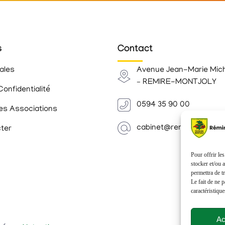
s
Contact
ales
Avenue Jean-Marie Mic
– REMIRE-MONTJOLY
Confidentialité
0594 35 90 00
es Associations
cabinet@remiremontjoly.
ter
Pour offrir le
stocker et/ou 
permettra de t
Le fait de ne 
caractéristique
Ac