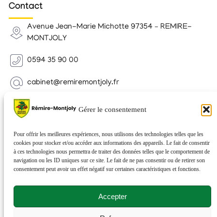
Contact
Avenue Jean-Marie Michotte 97354 – REMIRE-
MONTJOLY
0594 35 90 00
cabinet@remiremontjoly.fr
Newsletter
Gérer le consentement
Inscrivez-vous à notre Newsletter pour recevoir des
nouvelles de votre commune.
Pour offrir les meilleures expériences, nous utilisons des technologies telles que les
cookies pour stocker et/ou accéder aux informations des appareils. Le fait de consentir
à ces technologies nous permettra de traiter des données telles que le comportement de
navigation ou les ID uniques sur ce site. Le fait de ne pas consentir ou de retirer son
consentement peut avoir un effet négatif sur certaines caractéristiques et fonctions.
Accepter