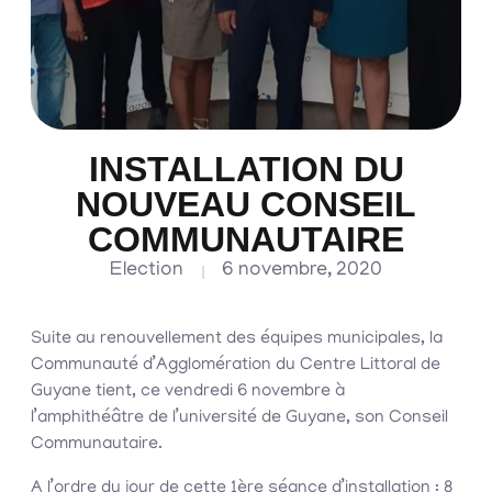
INSTALLATION DU
NOUVEAU CONSEIL
COMMUNAUTAIRE
Election
6 novembre, 2020
Suite au renouvellement des équipes municipales, la
Communauté d’Agglomération du Centre Littoral de
Guyane tient, ce vendredi 6 novembre à
l’amphithéâtre de l’université de Guyane, son Conseil
Communautaire.
A l’ordre du jour de cette 1ère séance d’installation : 8