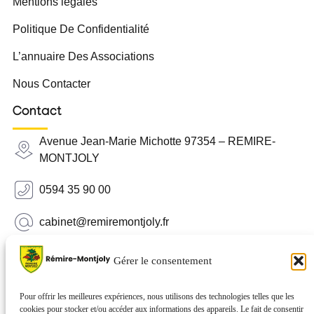
Mentions légales
Politique De Confidentialité
L’annuaire Des Associations
Nous Contacter
Contact
Avenue Jean-Marie Michotte 97354 – REMIRE-
MONTJOLY
0594 35 90 00
cabinet@remiremontjoly.fr
Newsletter
Gérer le consentement
Inscrivez-vous à notre Newsletter pour recevoir des
nouvelles de votre commune.
Pour offrir les meilleures expériences, nous utilisons des technologies telles que les
cookies pour stocker et/ou accéder aux informations des appareils. Le fait de consentir