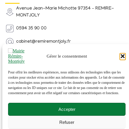
Avenue Jean-Marie Michotte 97354 – REMIRE-
MONTJOLY
0594 35 90 00
cabinet@remiremontjoly.fr
Newsletter
Gérer le consentement
Inscrivez-vous à notre Newsletter pour recevoir des
nouvelles de votre commune.
Pour offrir les meilleures expériences, nous utilisons des technologies telles que les
cookies pour stocker et/ou accéder aux informations des appareils. Le fait de consentir
à ces technologies nous permettra de traiter des données telles que le comportement de
navigation ou les ID uniques sur ce site. Le fait de ne pas consentir ou de retirer son
consentement peut avoir un effet négatif sur certaines caractéristiques et fonctions.
Accepter
Refuser