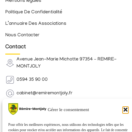
Mentions légales
Politique De Confidentialité
L’annuaire Des Associations
Nous Contacter
Contact
Avenue Jean-Marie Michotte 97354 – REMIRE-
MONTJOLY
0594 35 90 00
cabinet@remiremontjoly.fr
Newsletter
Gérer le consentement
Inscrivez-vous à notre Newsletter pour recevoir des
nouvelles de votre commune.
Pour offrir les meilleures expériences, nous utilisons des technologies telles que les
cookies pour stocker et/ou accéder aux informations des appareils. Le fait de consentir