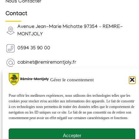
Nous Contacter
Contact
Avenue Jean-Marie Michotte 97354 – REMIRE-
MONTJOLY
0594 35 90 00
cabinet@remiremontjoly.fr
Newsletter
Gérer le consentement
Inscrivez-vous à notre Newsletter pour recevoir des
nouvelles de votre commune.
Pour offrir les meilleures expériences, nous utilisons des technologies telles que les
cookies pour stocker et/ou accéder aux informations des appareils. Le fait de consentir
à ces technologies nous permettra de traiter des données telles que le comportement de
navigation ou les ID uniques sur ce site. Le fait de ne pas consentir ou de retirer son
consentement peut avoir un effet négatif sur certaines caractéristiques et fonctions.
Accepter