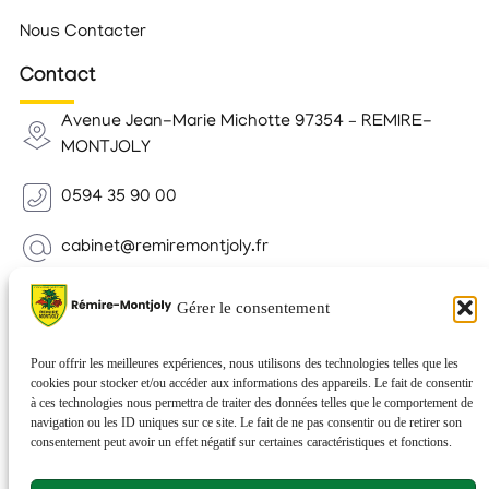
Nous Contacter
Contact
Avenue Jean-Marie Michotte 97354 – REMIRE-
MONTJOLY
0594 35 90 00
cabinet@remiremontjoly.fr
Newsletter
Gérer le consentement
Inscrivez-vous à notre Newsletter pour recevoir des
nouvelles de votre commune.
Pour offrir les meilleures expériences, nous utilisons des technologies telles que les
cookies pour stocker et/ou accéder aux informations des appareils. Le fait de consentir
à ces technologies nous permettra de traiter des données telles que le comportement de
navigation ou les ID uniques sur ce site. Le fait de ne pas consentir ou de retirer son
consentement peut avoir un effet négatif sur certaines caractéristiques et fonctions.