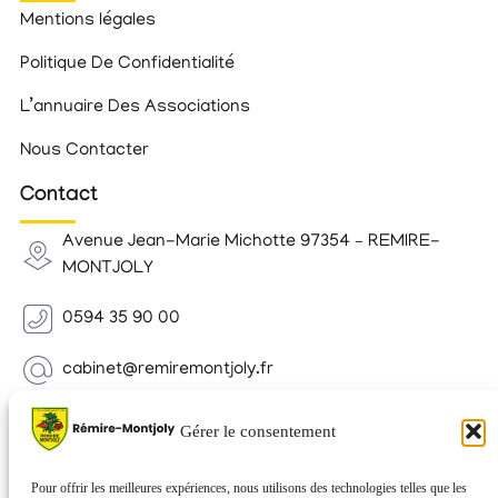
Mentions légales
Politique De Confidentialité
L’annuaire Des Associations
Nous Contacter
Contact
Avenue Jean-Marie Michotte 97354 – REMIRE-
MONTJOLY
0594 35 90 00
cabinet@remiremontjoly.fr
Newsletter
Gérer le consentement
Inscrivez-vous à notre Newsletter pour recevoir des
nouvelles de votre commune.
Pour offrir les meilleures expériences, nous utilisons des technologies telles que les